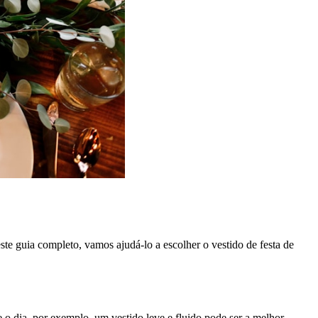
te guia completo, vamos ajudá-lo a escolher o vestido de festa de
 o dia, por exemplo, um vestido leve e fluido pode ser a melhor