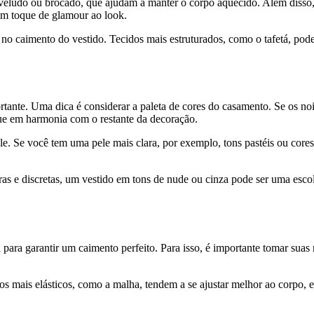
o veludo ou brocado, que ajudam a manter o corpo aquecido. Além disso
um toque de glamour ao look.
no caimento do vestido. Tecidos mais estruturados, como o tafetá, pod
nte. Uma dica é considerar a paleta de cores do casamento. Se os noivo
que em harmonia com o restante da decoração.
ele. Se você tem uma pele mais clara, por exemplo, tons pastéis ou cor
tras e discretas, um vestido em tons de nude ou cinza pode ser uma esco
 para garantir um caimento perfeito. Para isso, é importante tomar suas 
dos mais elásticos, como a malha, tendem a se ajustar melhor ao corpo,