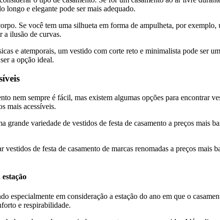
do longo e elegante pode ser mais adequado.
 corpo. Se você tem uma silhueta em forma de ampulheta, por exemplo, 
 a ilusão de curvas.
ssicas e atemporais, um vestido com corte reto e minimalista pode ser 
er a opção ideal.
íveis
to nem sempre é fácil, mas existem algumas opções para encontrar vest
s mais acessíveis.
ma grande variedade de vestidos de festa de casamento a preços mais bai
rar vestidos de festa de casamento de marcas renomadas a preços mais b
 estação
ando especialmente em consideração a estação do ano em que o casament
orto e respirabilidade.