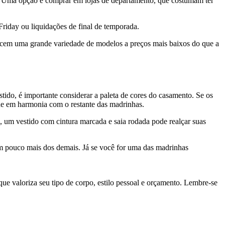
o. Uma opção é comprar em lojas de departamento, que costumam ter
riday ou liquidações de final de temporada.
erecem uma grande variedade de modelos a preços mais baixos do que a
stido, é importante considerar a paleta de cores do casamento. Se os
ique em harmonia com o restante das madrinhas.
 um vestido com cintura marcada e saia rodada pode realçar suas
um pouco mais dos demais. Já se você for uma das madrinhas
ue valoriza seu tipo de corpo, estilo pessoal e orçamento. Lembre-se