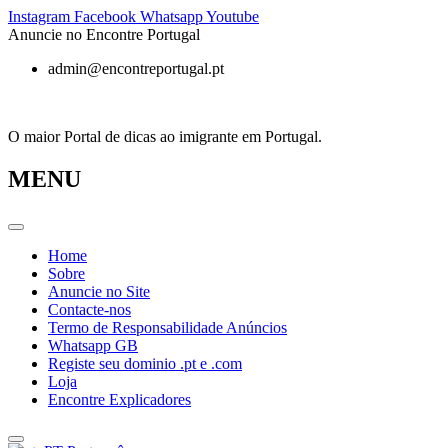
Pular
Instagram
Facebook
Whatsapp
Youtube
para
Anuncie no Encontre Portugal
o
admin@encontreportugal.pt
conteúdo
O maior Portal de dicas ao imigrante em Portugal.
MENU
Home
Sobre
Anuncie no Site
Contacte-nos
Termo de Responsabilidade Anúncios
Whatsapp GB
Registe seu dominio .pt e .com
Loja
Encontre Explicadores