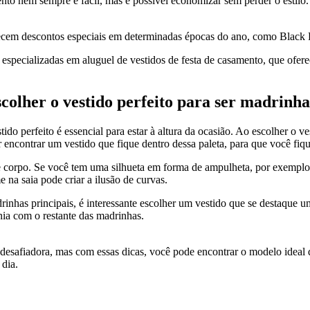
nto nem sempre é fácil, mas é possível economizar sem perder o estil
ecem descontos especiais em determinadas épocas do ano, como Black F
s especializadas em aluguel de vestidos de festa de casamento, que of
scolher o vestido perfeito para ser madrinha
do perfeito é essencial para estar à altura da ocasião. Ao escolher o ve
ar encontrar um vestido que fique dentro dessa paleta, para que você f
e corpo. Se você tem uma silhueta em forma de ampulheta, por exemplo,
 na saia pode criar a ilusão de curvas.
inhas principais, é interessante escolher um vestido que se destaque 
ia com o restante das madrinhas.
 desafiadora, mas com essas dicas, você pode encontrar o modelo ideal q
 dia.