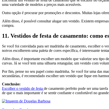
Encontrar um vestido de festa de casamento que se encaixe no orçame
uma variedade de modelos a preços mais acessíveis.
Outra opção é procurar por promoções e descontos. Muitas lojas ofer
Além disso, é possível consultar alugar um vestido. Existem empresa
compra.
11. Vestidos de festa de casamento: como e
Se você foi convidada para ser madrinha de casamento, escolher o vesti
noivos escolherem uma paleta de cores específica, é interessante tent
Além disso, é importante escolher um modelo que valorize seu tipo d
curvas. Já se você tem uma silhueta retangular, um vestido com volume
Por fim, pense no seu papel como madrinha. Se você for uma das madr
secundárias, é recomendado escolher um vestido que fique em harmon
Conclusão:
Escolher o vestido de festa
de casamento perfeito pode ser uma tarefa
de que o mais importante é se sentir confiante e confortável no grande