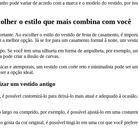
anho pode variar de acordo com a marca e o modelo do vestido, por iss
colher o estilo que mais combina com você
ante. Ao escolher o estilo do vestido de festa de casamento, é importa
r a melhor opção. Já se for para um casamento formal à noite, um vesti
corpo. Se você tem uma silhueta em forma de ampulheta, por exemplo, um
 pode criar a ilusão de curvas.
ssicas e atemporais, um vestido com corte reto e minimalista pode ser 
er a opção ideal.
lizar um vestido antigo
 é possível customizá-lo para deixá-lo mais atual e adequado à ocasiã
 largo ou comprido, por exemplo, é possível ajustá-lo em uma costureir
 gosta da cor original, é possível tingi-lo em uma cor que você prefere. 