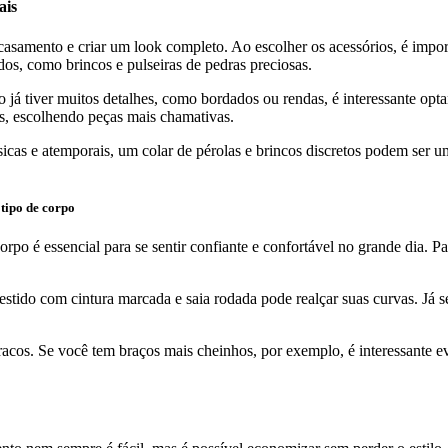
ais
 casamento e criar um look completo. Ao escolher os acessórios, é impo
ados, como brincos e pulseiras de pedras preciosas.
já tiver muitos detalhes, como bordados ou rendas, é interessante optar 
os, escolhendo peças mais chamativas.
ssicas e atemporais, um colar de pérolas e brincos discretos podem ser 
 tipo de corpo
rpo é essencial para se sentir confiante e confortável no grande dia. P
tido com cintura marcada e saia rodada pode realçar suas curvas. Já s
acos. Se você tem braços mais cheinhos, por exemplo, é interessante e