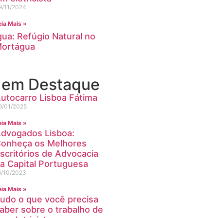
9/11/2024
eia Mais »
ua: Refúgio Natural no
Mortágua
s em Destaque
utocarro Lisboa Fátima
9/01/2025
eia Mais »
dvogados Lisboa:
onheça os Melhores
scritórios de Advocacia
a Capital Portuguesa
6/10/2023
eia Mais »
udo o que você precisa
aber sobre o trabalho de