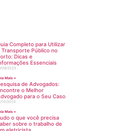
empresa? Contacte a
ipa
ais
uia Completo para Utilizar
 Transporte Público no
orto: Dicas e
nformações Essenciais
9/08/2023
eia Mais »
esquisa de Advogados:
ncontre o Melhor
dvogado para o Seu Caso
2/10/2023
eia Mais »
udo o que você precisa
aber sobre o trabalho de
m eletricista