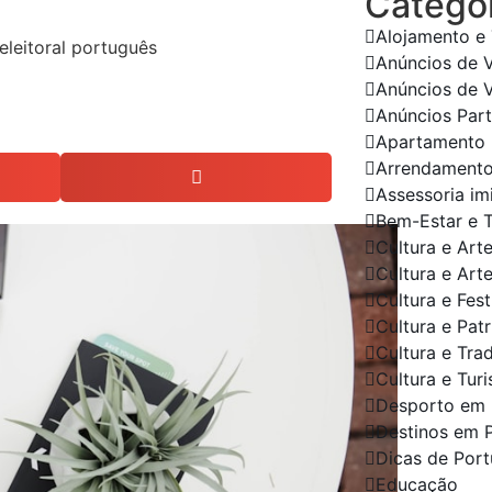
Categor
Alojamento e
Anúncios de 
Anúncios de 
Anúncios Part
Apartamento
Arrendament
Assessoria im
Bem-Estar e 
Cultura e Art
Cultura e Art
Cultura e Fes
Cultura e Pat
Cultura e Tra
Cultura e Tur
Desporto em 
Destinos em 
Dicas de Port
Educação