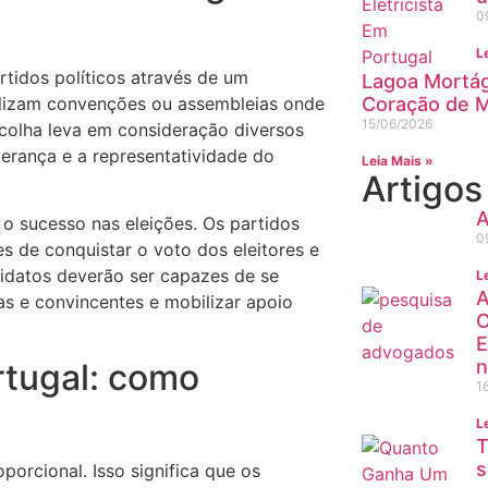
0
L
rtidos políticos através de um
Lagoa Mortág
ealizam convenções ou assembleias onde
Coração de 
15/06/2026
olha leva em consideração diversos
iderança e a representatividade do
Leia Mais »
Artigo
A
o sucesso nas eleições. Os partidos
0
s de conquistar o voto dos eleitores e
didatos deverão ser capazes de se
L
A
s e convincentes e mobilizar apoio
C
E
n
rtugal: como
1
L
T
s
orcional. Isso significa que os