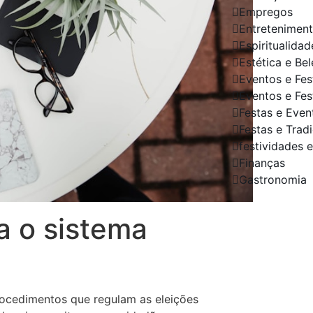
Empregos
Entretenimen
Espiritualidad
Estética e Be
Eventos e Fes
Eventos e Fes
Festas e Even
Festas e Trad
festividades e
Finanças
Gastronomia
a o sistema
Sua Em
Destaq
Conosc
Precisa de 
procedimentos que regulam as eleições
gestão de 