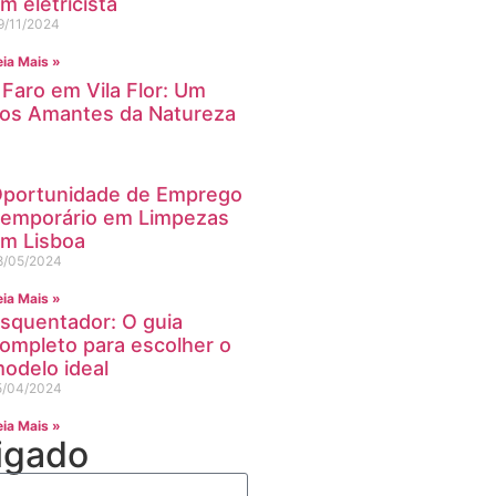
m eletricista
9/11/2024
eia Mais »
Faro em Vila Flor: Um
 os Amantes da Natureza
portunidade de Emprego
emporário em Limpezas
m Lisboa
8/05/2024
eia Mais »
squentador: O guia
ompleto para escolher o
odelo ideal
5/04/2024
eia Mais »
igado