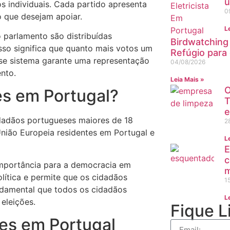
u
s individuais. Cada partido apresenta
0
o que desejam apoiar.
L
 parlamento são distribuídas
Birdwatching 
sso significa que quanto mais votos um
Refúgio para
Esse sistema garante uma representação
04/08/2026
ento.
Leia Mais »
O
es em Portugal?
T
e
idadãos portugueses maiores de 18
2
nião Europeia residentes em Portugal e
L
E
c
importância para a democracia em
m
olítica e permite que os cidadãos
1
fundamental que todos os cidadãos
L
eleições.
Fique L
ões em Portugal