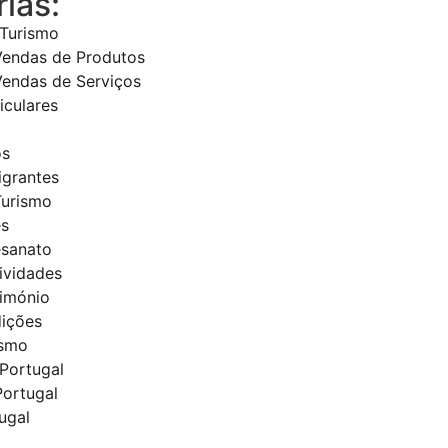
ias:
 Turismo
Vendas de Produtos
Vendas de Serviços
iculares
os
igrantes
Turismo
es
esanato
tividades
rimónio
dições
ismo
Portugal
Portugal
ugal