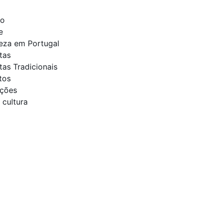
to
e
leza em Portugal
tas
tas Tradicionais
tos
ições
 cultura
presa em
ue Anuncie
o!
um site, loja online ou
trafego pago e organico