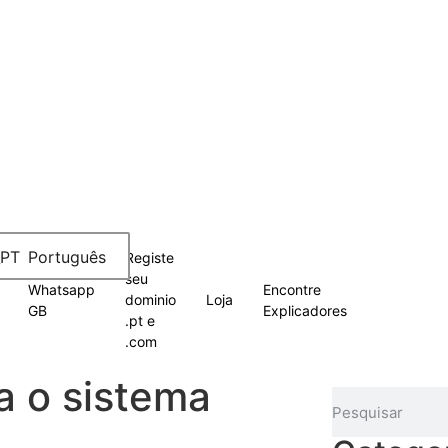
Português
Registe
seu
Whatsapp
Encontre
dominio
Loja
GB
Explicadores
.pt e
.com
a o sistema