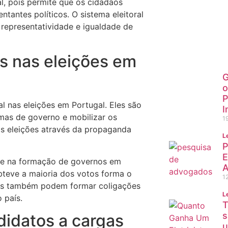
l, pois permite que os cidadãos
para sua 
tantes políticos. O sistema eleitoral
nossa equ
 representatividade e igualdade de
Saiba m
os nas eleições em
G
o
P
 nas eleições em Portugal. Eles são
I
amas de governo e mobilizar os
1
as eleições através da propaganda
L
P
E
nte na formação de governos em
A
obteve a maioria dos votos forma o
1
icos também podem formar coligações
L
 país.
T
s
idatos a cargas
u