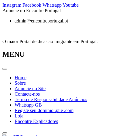
Pular
Instagram
Facebook
Whatsapp
Youtube
para
Anuncie no Encontre Portugal
o
admin@encontreportugal.pt
conteúdo
O maior Portal de dicas ao imigrante em Portugal.
MENU
Home
Sobre
Anuncie no Site
Contacte-nos
Termo de Responsabilidade Anúncios
Whatsapp GB
Registe seu dominio .pt e .com
Loja
Encontre Explicadores