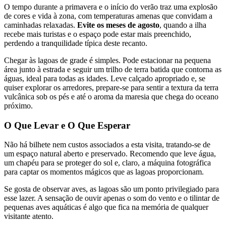
O tempo durante a primavera e o início do verão traz uma explosão
de cores e vida à zona, com temperaturas amenas que convidam a
caminhadas relaxadas.
Evite os meses de agosto
, quando a ilha
recebe mais turistas e o espaço pode estar mais preenchido,
perdendo a tranquilidade típica deste recanto.
Chegar às lagoas de grade é simples. Pode estacionar na pequena
área junto à estrada e seguir um trilho de terra batida que contorna as
águas, ideal para todas as idades. Leve calçado apropriado e, se
quiser explorar os arredores, prepare-se para sentir a textura da terra
vulcânica sob os pés e até o aroma da maresia que chega do oceano
próximo.
O Que Levar e O Que Esperar
Não há bilhete nem custos associados a esta visita, tratando-se de
um espaço natural aberto e preservado. Recomendo que leve água,
um chapéu para se proteger do sol e, claro, a máquina fotográfica
para captar os momentos mágicos que as lagoas proporcionam.
Se gosta de observar aves, as lagoas são um ponto privilegiado para
esse lazer. A sensação de ouvir apenas o som do vento e o tilintar de
pequenas aves aquáticas é algo que fica na memória de qualquer
visitante atento.