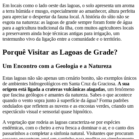
Em locais como o lado oeste das lagoas, o solo apresenta um aroma
a terra húmida e musgo, especialmente ao amanhecer, altura perfeita
para apreciar o despertar da fauna local. A história do sítio não se
esgota na natureza: as lagoas de grade sempre foram fonte de água
para a agricultura tradicional da ilha, com muitos agricultores locais
a preservarem ainda hoje técnicas antigas para irrigação, um
testemunho vivo da ligação entre a comunidade e o território.
Porquê Visitar as Lagoas de Grade?
Um Encontro com a Geologia e a Natureza
Estas lagoas não são apenas um cenário bonito, são exemplos únicos
de ambientes hidrogeológicos em Santa Cruz da Graciosa.
A sua
origem está ligada a crateras vulcânicas alagadas
, um fenómeno
que fascina geólogos e amantes da natureza. Sabes o que acontece
quando o vento sopra junto à superfície da água? Forma padrões
ondulados que refletem as nuvens e as encostas verdes, criando um
espectáculo visual e sensorial quase hipnótico.
A vegetação que rodeia as lagoas caracteriza-se por espécies
endémicas, com o cheiro a erva fresca a dominar o ar, e o canto dos
passarinhos a completar a sinfonia natural. Visitantes que procuram
sossego encontram aqui um cantinho para meditar ou simplesmente