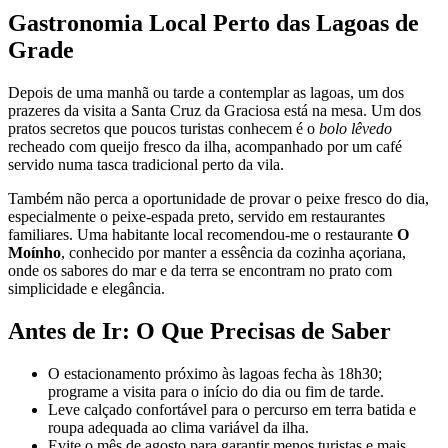
Gastronomia Local Perto das Lagoas de
Grade
Depois de uma manhã ou tarde a contemplar as lagoas, um dos
prazeres da visita a Santa Cruz da Graciosa está na mesa. Um dos
pratos secretos que poucos turistas conhecem é o
bolo lêvedo
recheado com queijo fresco da ilha, acompanhado por um café
servido numa tasca tradicional perto da vila.
Também não perca a oportunidade de provar o peixe fresco do dia,
especialmente o peixe-espada preto, servido em restaurantes
familiares. Uma habitante local recomendou-me o restaurante
O
Moínho
, conhecido por manter a essência da cozinha açoriana,
onde os sabores do mar e da terra se encontram no prato com
simplicidade e elegância.
Antes de Ir: O Que Precisas de Saber
O estacionamento próximo às lagoas fecha às 18h30;
programe a visita para o início do dia ou fim de tarde.
Leve calçado confortável para o percurso em terra batida e
roupa adequada ao clima variável da ilha.
Evite o mês de agosto para garantir menos turistas e mais