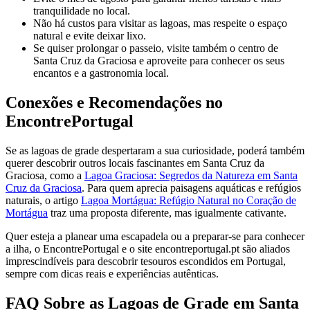
tranquilidade no local.
Não há custos para visitar as lagoas, mas respeite o espaço
natural e evite deixar lixo.
Se quiser prolongar o passeio, visite também o centro de
Santa Cruz da Graciosa e aproveite para conhecer os seus
encantos e a gastronomia local.
Conexões e Recomendações no
EncontrePortugal
Se as lagoas de grade despertaram a sua curiosidade, poderá também
querer descobrir outros locais fascinantes em Santa Cruz da
Graciosa, como a
Lagoa Graciosa: Segredos da Natureza em Santa
Cruz da Graciosa
. Para quem aprecia paisagens aquáticas e refúgios
naturais, o artigo
Lagoa Mortágua: Refúgio Natural no Coração de
Mortágua
traz uma proposta diferente, mas igualmente cativante.
Quer esteja a planear uma escapadela ou a preparar-se para conhecer
a ilha, o EncontrePortugal e o site encontreportugal.pt são aliados
imprescindíveis para descobrir tesouros escondidos em Portugal,
sempre com dicas reais e experiências autênticas.
FAQ Sobre as Lagoas de Grade em Santa