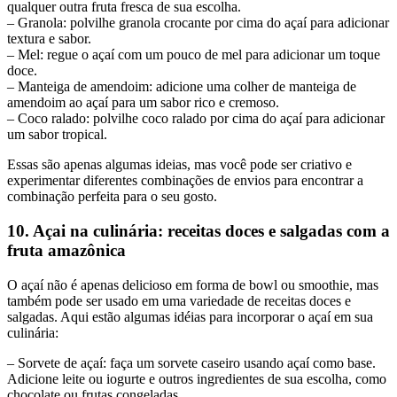
qualquer outra fruta fresca de sua escolha.
– Granola: polvilhe granola crocante por cima do açaí para adicionar
textura e sabor.
– Mel: regue o açaí com um pouco de mel para adicionar um toque
doce.
– Manteiga de amendoim: adicione uma colher de manteiga de
amendoim ao açaí para um sabor rico e cremoso.
– Coco ralado: polvilhe coco ralado por cima do açaí para adicionar
um sabor tropical.
Essas são apenas algumas ideias, mas você pode ser criativo e
experimentar diferentes combinações de envios para encontrar a
combinação perfeita para o seu gosto.
10. Açai na culinária: receitas doces e salgadas com a
fruta amazônica
O açaí não é apenas delicioso em forma de bowl ou smoothie, mas
também pode ser usado em uma variedade de receitas doces e
salgadas. Aqui estão algumas idéias para incorporar o açaí em sua
culinária:
– Sorvete de açaí: faça um sorvete caseiro usando açaí como base.
Adicione leite ou iogurte e outros ingredientes de sua escolha, como
chocolate ou frutas congeladas.