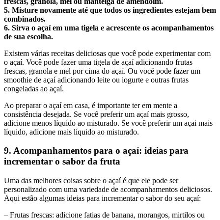
frescas, granola, mel ou manteiga de amendoim.
5. Misture novamente até que todos os ingredientes estejam bem
combinados.
6. Sirva o açaí em uma tigela e acrescente os acompanhamentos
de sua escolha.
Existem várias receitas deliciosas que você pode experimentar com
o açaí. Você pode fazer uma tigela de açaí adicionando frutas
frescas, granola e mel por cima do açaí. Ou você pode fazer um
smoothie de açaí adicionando leite ou iogurte e outras frutas
congeladas ao açaí.
Ao preparar o açaí em casa, é importante ter em mente a
consistência desejada. Se você preferir um açaí mais grosso,
adicione menos líquido ao misturado. Se você preferir um açai mais
líquido, adicione mais líquido ao misturado.
9. Acompanhamentos para o açaí: ideias para
incrementar o sabor da fruta
Uma das melhores coisas sobre o açaí é que ele pode ser
personalizado com uma variedade de acompanhamentos deliciosos.
Aqui estão algumas ideias para incrementar o sabor do seu açaí:
– Frutas frescas: adicione fatias de banana, morangos, mirtilos ou