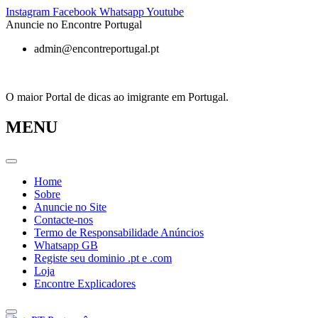
Pular
Instagram
Facebook
Whatsapp
Youtube
para
Anuncie no Encontre Portugal
o
admin@encontreportugal.pt
conteúdo
O maior Portal de dicas ao imigrante em Portugal.
MENU
Home
Sobre
Anuncie no Site
Contacte-nos
Termo de Responsabilidade Anúncios
Whatsapp GB
Registe seu dominio .pt e .com
Loja
Encontre Explicadores