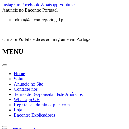
Pular
Instagram
Facebook
Whatsapp
Youtube
para
Anuncie no Encontre Portugal
o
admin@encontreportugal.pt
conteúdo
O maior Portal de dicas ao imigrante em Portugal.
MENU
Home
Sobre
Anuncie no Site
Contacte-nos
Termo de Responsabilidade Anúncios
Whatsapp GB
Registe seu dominio .pt e .com
Loja
Encontre Explicadores