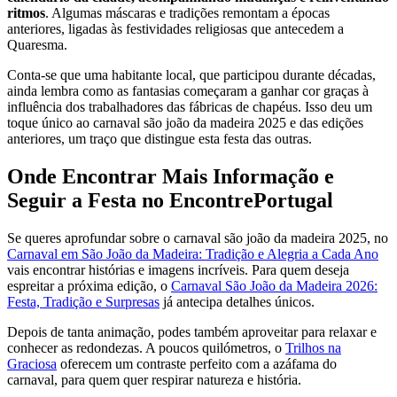
ritmos
. Algumas máscaras e tradições remontam a épocas
anteriores, ligadas às festividades religiosas que antecedem a
Quaresma.
Conta-se que uma habitante local, que participou durante décadas,
ainda lembra como as fantasias começaram a ganhar cor graças à
influência dos trabalhadores das fábricas de chapéus. Isso deu um
toque único ao carnaval são joão da madeira 2025 e das edições
anteriores, um traço que distingue esta festa das outras.
Onde Encontrar Mais Informação e
Seguir a Festa no EncontrePortugal
Se queres aprofundar sobre o carnaval são joão da madeira 2025, no
Carnaval em São João da Madeira: Tradição e Alegria a Cada Ano
vais encontrar histórias e imagens incríveis. Para quem deseja
espreitar a próxima edição, o
Carnaval São João da Madeira 2026:
Festa, Tradição e Surpresas
já antecipa detalhes únicos.
Depois de tanta animação, podes também aproveitar para relaxar e
conhecer as redondezas. A poucos quilómetros, o
Trilhos na
Graciosa
oferecem um contraste perfeito com a azáfama do
carnaval, para quem quer respirar natureza e história.