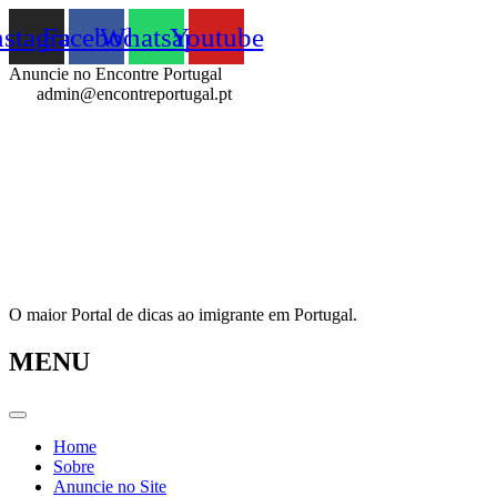
Pular
nstagram
Facebook
Whatsapp
Youtube
para
o
Anuncie no Encontre Portugal
conteúdo
admin@encontreportugal.pt
O maior Portal de dicas ao imigrante em Portugal.
MENU
Home
Sobre
Anuncie no Site