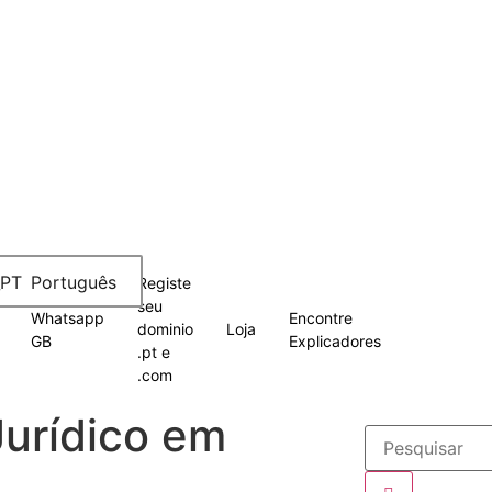
Português
Registe
seu
Whatsapp
Encontre
dominio
Loja
GB
Explicadores
.pt e
.com
urídico em