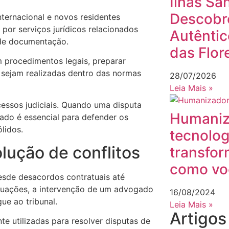
Ilhas Sa
Descobr
nternacional e novos residentes
por serviços jurídicos relacionados
Autêntic
 de documentação.
das Flor
 procedimentos legais, preparar
 sejam realizadas dentro das normas
28/07/2026
Leia Mais »
essos judiciais. Quando uma disputa
Humaniza
cado é essencial para defender os
lidos.
tecnolog
lução de conflitos
transfor
como vo
desde desacordos contratuais até
ituações, a intervenção de um advogado
16/08/2024
ue ao tribunal.
Leia Mais »
Artigo
e utilizadas para resolver disputas de