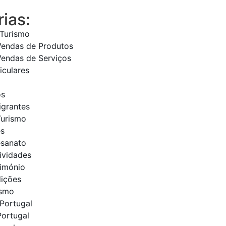
ias:
 Turismo
Vendas de Produtos
Vendas de Serviços
iculares
os
igrantes
Turismo
es
esanato
tividades
rimónio
dições
ismo
Portugal
Portugal