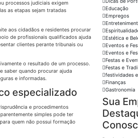
Dicas de Port
ou processos judiciais exigem
Educação
das as etapas sejam tratadas
Empregos
Entretenimen
ite aos cidadãos e residentes procurar
Espiritualidad
io de profissionais qualificados ajuda
Estética e Be
sentar clientes perante tribunais ou
Eventos e Fes
Eventos e Fes
Festas e Even
ativamente o resultado de um processo.
Festas e Trad
 e saber quando procurar ajuda
festividades e
guras e informadas.
Finanças
ico especializado
Gastronomia
Sua Em
urisprudência e procedimentos
Destaq
 aparentemente simples pode ter
s para quem não possui formação
Conosc