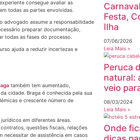
experiente consegue avaliar as
Carnaval
iem todas as partes envolvidas.
Festa, C
, o advogado assume a responsabilidade
Ilha
necessário preparar documentação,
ar todas as fases do processo.
07/06/2026
Leia Mais »
urso ajuda a reduzir incertezas e
Peruca d
natural:
raga
também tem aumentado,
veio para
a cidade. Braga é conhecida pela sua
cadémicas e crescente número de
08/03/2024
Leia Mais »
jurídicos em diferentes áreas.
Onde fic
ontratos, questões fiscais, relações
m necessitar de assistência em casos
dicas pa