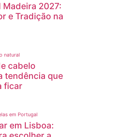
 Madeira 2027:
or e Tradição na
e cabelo
 a tendência que
 ficar
ar em Lisboa:
ra escolher a