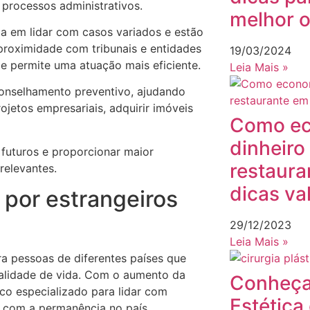
 processos administrativos.
melhor 
a em lidar com casos variados e estão
 proximidade com tribunais e entidades
19/03/2024
e permite uma atuação mais eficiente.
Leia Mais »
conselhamento preventivo, ajudando
ojetos empresariais, adquirir imóveis
Como ec
dinheiro
 futuros e proporcionar maior
restaura
relevantes.
dicas va
 por estrangeiros
29/12/2023
Leia Mais »
a pessoas de diferentes países que
ualidade de vida. Com o aumento da
Conheça
co especializado para lidar com
Estética
s com a permanência no país.