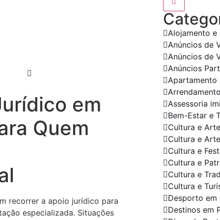
Categor
Alojamento e
Anúncios de 
Anúncios de 
Anúncios Part
Apartamento
Arrendament
urídico em
Assessoria im
Bem-Estar e 
para Quem
Cultura e Art
Cultura e Art
Cultura e Fes
Cultura e Pat
al
Cultura e Tra
Cultura e Tur
Desporto em 
 recorrer a apoio jurídico para
Destinos em 
ntação especializada. Situações