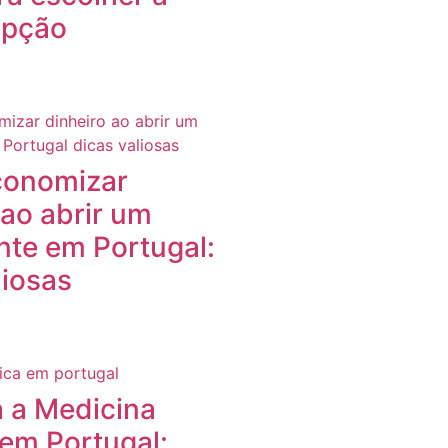
opção
onomizar
 ao abrir um
nte em Portugal:
liosas
 a Medicina
 em Portugal: