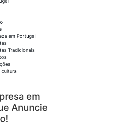
ugal
to
e
leza em Portugal
tas
tas Tradicionais
tos
ições
 cultura
presa em
ue Anuncie
o!