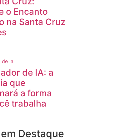
nta Cruz:
e o Encanto
o na Santa Cruz
es
dor de IA: a
ia que
mará a forma
cê trabalha
s em Destaque