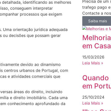
Precisa de um s
 detalhada, identificando as melhores
trafego pago e
disso, conseguem interpretar
Contacte a nos
 acompanhar processos que exigem
Saiba mais
s. Uma orientação jurídica adequada
os ou decisões que possam gerar
Melhori
em Casa
15/03/2026
Leia Mais »
cativamente devido ao dinamismo
is centros urbanos de Portugal, com
Quando 
cas e atividades comerciais que
em Port
ersas áreas do direito, incluindo
25/10/2024
família e direito imobiliário. Cada uma
Leia Mais »
xigem conhecimento aprofundado da