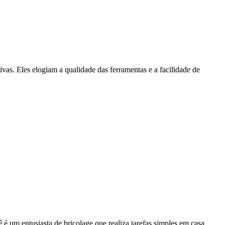
vas. Eles elogiam a qualidade das ferramentas e a facilidade de
 é um entusiasta de bricolage que realiza tarefas simples em casa,