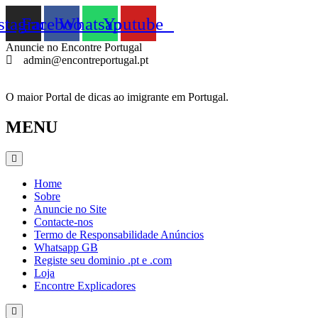
Pular
stagram
Facebook
Whatsapp
Youtube
para
o
Anuncie no Encontre Portugal
conteúdo
admin@encontreportugal.pt
O maior Portal de dicas ao imigrante em Portugal.
MENU
Home
Sobre
Anuncie no Site
Contacte-nos
Termo de Responsabilidade Anúncios
Whatsapp GB
Registe seu dominio .pt e .com
Loja
Encontre Explicadores