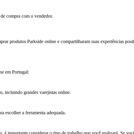
ia de compra com o vendedor.
rar produtos Parkside online e compartilharam suas experiências positi
ne em Portugal:
, incluindo grandes varejistas online.
ara escolher a ferramenta adequada.
, é importante considerar o tipo de trabalho que você realizará. Se você