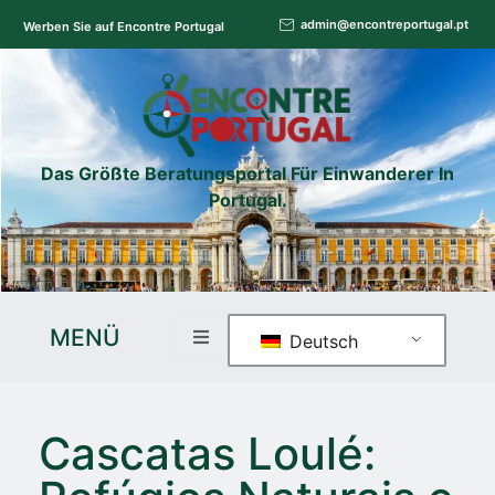
admin@encontreportugal.pt
Werben Sie auf Encontre Portugal
Das Größte Beratungsportal Für Einwanderer In
Portugal.
MENÜ
Deutsch
Cascatas Loulé: