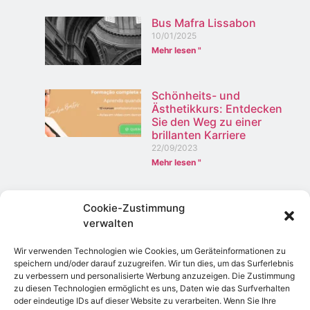
Bus Mafra Lissabon
10/01/2025
Mehr lesen "
Schönheits- und
Ästhetikkurs: Entdecken
Sie den Weg zu einer
brillanten Karriere
22/09/2023
Mehr lesen "
Entdecken Sie die besten
Cookie-Zustimmung
Preise für
verwalten
Naturhaarperücken in
Portugal
Wir verwenden Technologien wie Cookies, um Geräteinformationen zu
23/03/2025
speichern und/oder darauf zuzugreifen. Wir tun dies, um das Surferlebnis
Mehr lesen "
zu verbessern und personalisierte Werbung anzuzeigen. Die Zustimmung
zu diesen Technologien ermöglicht es uns, Daten wie das Surfverhalten
oder eindeutige IDs auf dieser Website zu verarbeiten. Wenn Sie Ihre
Was Anwälte tun