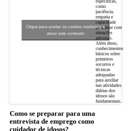
específicas,
como
paciência,
empatia e
capacidade
Clique para aceitar os cookies marketing e
para lidar com
situações
ativar este conteúdo
adversas.
Além disso,
conhecimentos
básicos sobre
primeiros
socorros e
técnicas
adequadas
para auxiliar
nas atividades
diárias dos
idosos são
fundamentais.
Como se preparar para uma
entrevista de emprego como
cuidador de idosos?