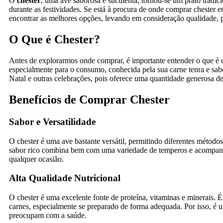
O
chester
, uma ave saborosa e suculenta, tornou-se um prato tradi
durante as festividades. Se está à procura de onde comprar chester em
encontrar as melhores opções, levando em consideração qualidade, 
O Que é Chester?
Antes de explorarmos onde comprar, é importante entender o que é o
especialmente para o consumo, conhecida pela sua carne tenra e sab
Natal e outras celebrações, pois oferece uma quantidade generosa de 
Benefícios de Comprar Chester
Sabor e Versatilidade
O chester é uma ave bastante versátil, permitindo diferentes método
sabor rico combina bem com uma variedade de temperos e acompanh
qualquer ocasião.
Alta Qualidade Nutricional
O chester é uma excelente fonte de proteína, vitaminas e minerais
carnes, especialmente se preparado de forma adequada. Por isso, é 
preocupam com a saúde.