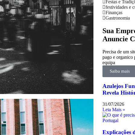
Festas e Tradiç
festividades e c
Finanças
Gastronomia
Sua Empre
Anuncie C
Precisa de um sit
pago e organico 
equipa
Saiba mais
Azulejos Fun
Revela Histó
31/07/2026
Leia Mais »
Explicações 