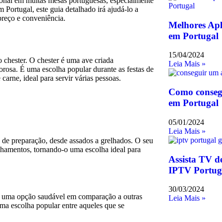
cional em muitas mesas portuguesas, especialmente
 Portugal, este guia detalhado irá ajudá-lo a
preço e conveniência.
Melhores Apli
em Portugal
15/04/2024
 chester. O chester é uma ave criada
Leia Mais »
orosa. É uma escolha popular durante as festas de
carne, ideal para servir várias pessoas.
Como conseg
em Portugal
05/01/2024
Leia Mais »
s de preparação, desde assados a grelhados. O seu
amentos, tornando-o uma escolha ideal para
Assista TV d
IPTV Portuga
30/03/2024
. É uma opção saudável em comparação a outras
Leia Mais »
uma escolha popular entre aqueles que se