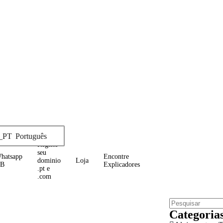
Português
Registe
seu
hatsapp
Encontre
dominio
Loja
B
Explicadores
.pt e
.com
Categoria