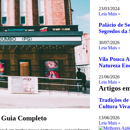
23/03/2024
Leia Mais »
Palácio de Se
Segredos da 
30/07/2026
Leia Mais »
Vila Pouca A
Natureza Enc
21/06/2026
Leia Mais »
Artigos e
Tradições de
Cultura Viva
 Guia Completo
13/06/2026
Leia Mais »