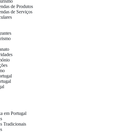
Turismo
ndas de Produtos
ndas de Serviços
culares
rantes
urismo
anato
vidades
imónio
ções
smo
rtugal
rtugal
gal
za em Portugal
as
s Tradicionais
os