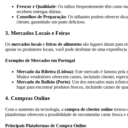
Frescor e Qualidade
: Os talhos frequentemente têm carne m
recebem entregas diárias.
Conselhos de Preparação
: Os talhantes podem oferecer dica
chester, garantindo um prato delicioso.
3. Mercados Locais e Feiras
Os
mercados locais
e
feiras de alimentos
são lugares ideais para e
apoiar os produtores locais, você pode desfrutar de uma experiência
Exemplos de Mercados em Portugal
Mercado da Ribeira (Lisboa)
: Este mercado é famoso pela s
Muitos vendedores oferecem carnes, incluindo chester, especia
Mercado do Bolhão (Porto)
: Um dos mercados mais icônic
lugar para encontrar produtos frescos, incluindo carnes de qua
4. Compras Online
Com o aumento da tecnologia, a
compra de chester online
tornou-s
plataformas oferecem a possibilidade de encomendar carne fresca e 
Principais Plataformas de Compra Online