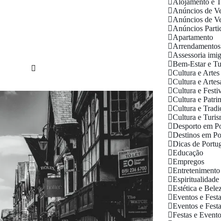
Alojamento e 
Anúncios de Ve
Anúncios de Ve
Anúncios Parti
Apartamento
Arrendamentos
Assessoria imig
Bem-Estar e T
Cultura e Artes
Cultura e Artes
Cultura e Festi
Cultura e Patr
Cultura e Tradi
Cultura e Turi
Desporto em Po
Destinos em Po
Dicas de Portu
Educação
Empregos
Entretenimento
Espiritualidade
Estética e Bele
Eventos e Fest
Eventos e Festa
Festas e Event